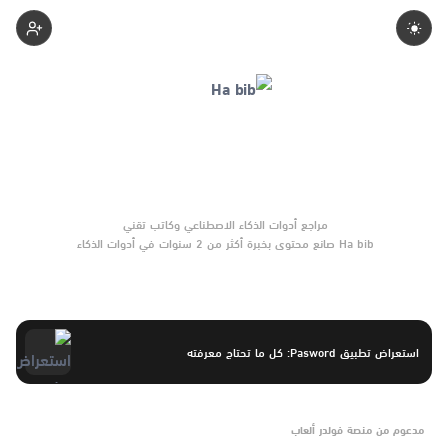
Ha-Bib
Ha bib صانع محتوى بخبرة أكثر من 2 سنوات في أدوات الذكاء
الاصطناعي والتقنية الناشئة. يركّز على مقارنات واضحة وتوصيات موثوقة
تساعد القرّاء على الاختيار بثقة.
استعراض تطبيق Pasword: كل ما تحتاج معرفته
مدعوم من منصة فولدر ألعاب